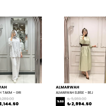
WAH
ALMARWAH
 TAKIM - GRI
ALMARWAH ELBİSE - BEJ
6,289.00
₺ 5,989.00
%
50
3,144.50
₺ 2,994.50