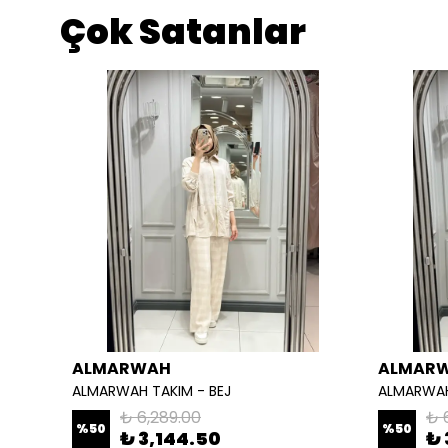
Çok Satanlar
ALMARWAH
ALMAR
ALMARWAH TAKIM - BEJ
ALMARWAH
₺ 6,289.00
₺ 
%
50
%
50
₺ 3,144.50
₺ 