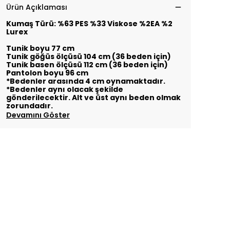
Ürün Açıklaması
Kumaş Türü: %63 PES %33 Viskose %2EA %2
Lurex
Tunik boyu 77 cm
Tunik göğüs ölçüsü 104 cm (36 beden için)
Tunik basen ölçüsü 112 cm (36 beden için)
Pantolon boyu 96 cm
*Bedenler arasında 4 cm oynamaktadır.
*Bedenler aynı olacak şekilde
gönderilecektir. Alt ve üst aynı beden olmak
zorundadır.
Devamını Göster