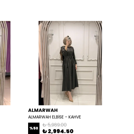
ALMARWAH
ALM
ALMARWAH ELBİSE - KAHVE
ALMARW
₺ 5,989.00
%
50
%
50
₺ 2,994.50