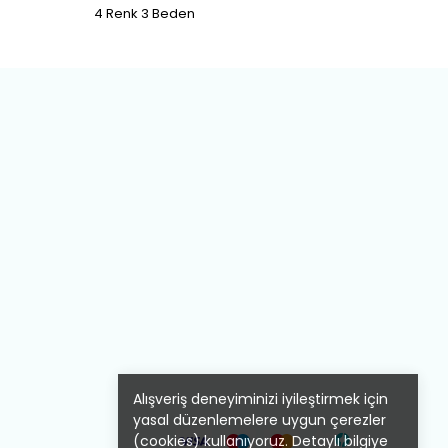
4 Renk 3 Beden
2 Renk
Alışveriş deneyiminizi iyileştirmek için
yasal düzenlemelere uygun çerezler
(cookies) kullanıyoruz. Detaylı bilgiye