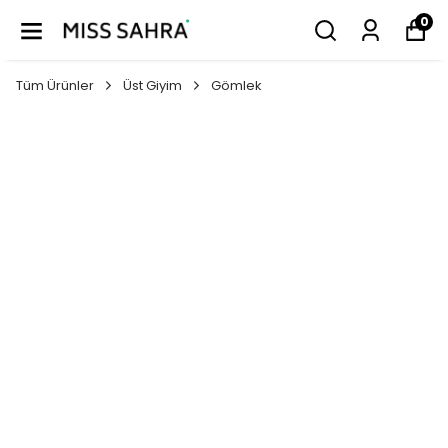
0
Tüm Ürünler
Üst Giyim
Gömlek