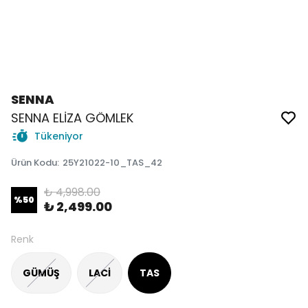
SENNA
SENNA ELİZA GÖMLEK
Tükeniyor
Ürün Kodu
:
25Y21022-10_TAS_42
₺ 4,998.00
%
50
₺ 2,499.00
Renk
GÜMÜŞ
LACİ
TAS