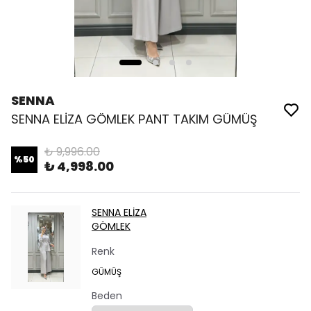
SENNA
SENNA ELİZA GÖMLEK PANT TAKIM GÜMÜŞ
₺ 9,996.00
%
50
₺ 4,998.00
SENNA ELİZA
GÖMLEK
Renk
GÜMÜŞ
Beden