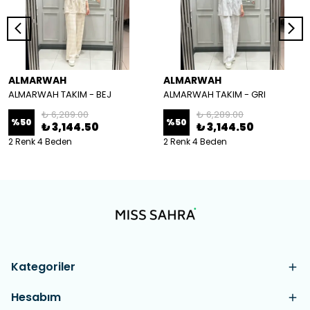
ALMARWAH
ALMARWAH
ALMARWAH TAKIM - BEJ
ALMARWAH TAKIM - GRI
₺ 6,289.00
₺ 6,289.00
%
50
%
50
₺ 3,144.50
₺ 3,144.50
2 Renk 4 Beden
2 Renk 4 Beden
Kategoriler
Hesabım