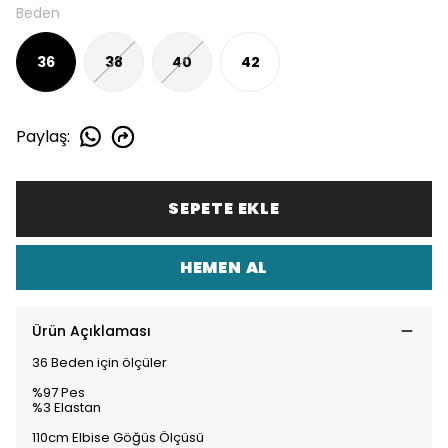
Beden
36
38
40
42
Paylaş
:
SEPETE EKLE
HEMEN AL
Ürün Açıklaması
36 Beden için ölçüler
%97 Pes
%3 Elastan
110cm Elbise Göğüs Ölçüsü