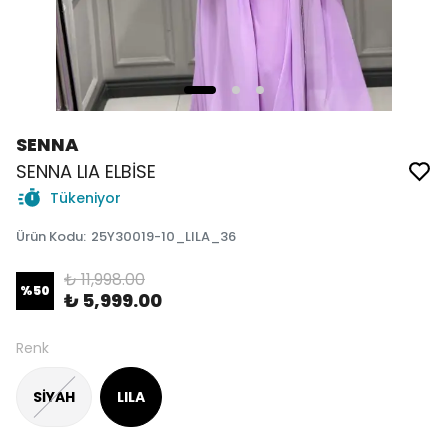
SENNA
SENNA LIA ELBİSE
Tükeniyor
Ürün Kodu
:
25Y30019-10_LILA_36
₺ 11,998.00
%
50
₺ 5,999.00
Renk
SİYAH
LILA