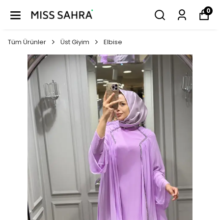
0
Tüm Ürünler
Üst Giyim
Elbise