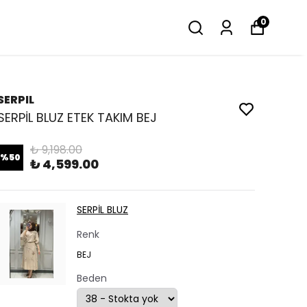
0
SERPIL
SERPİL BLUZ ETEK TAKIM BEJ
₺ 9,198.00
%
50
₺ 4,599.00
SERPİL BLUZ
Renk
BEJ
Beden