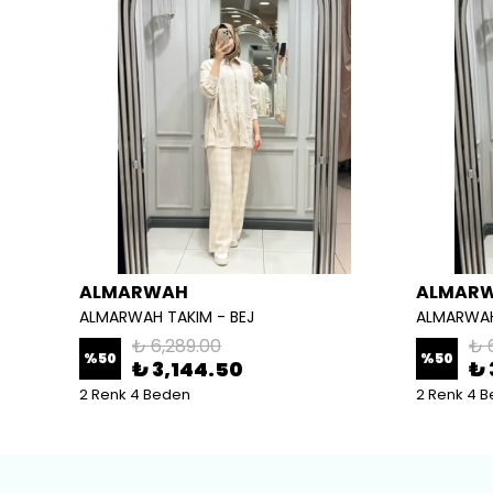
ALMARWAH
ALMAR
ALMARWAH TAKIM - BEJ
ALMARWAH
₺ 6,289.00
₺ 
%
50
%
50
₺ 3,144.50
₺ 
2 Renk 4 Beden
2 Renk 4 