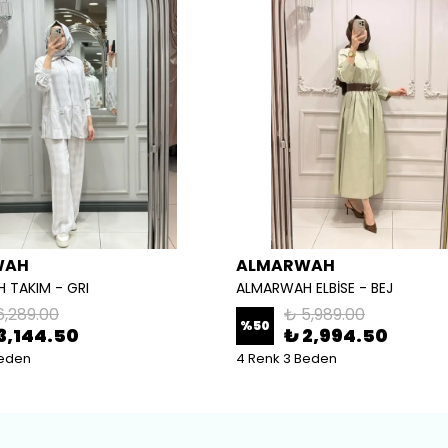
WAH
ALMARWAH
 TAKIM - GRI
ALMARWAH ELBİSE - BEJ
6,289.00
₺ 5,989.00
%
50
3,144.50
₺ 2,994.50
Beden
4 Renk 3 Beden