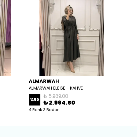
ALMARWAH
ALM
ALMARWAH ELBİSE - KAHVE
ALMARW
₺ 5,989.00
%
50
%
50
₺ 2,994.50
4 Renk 3 Beden
2 Renk