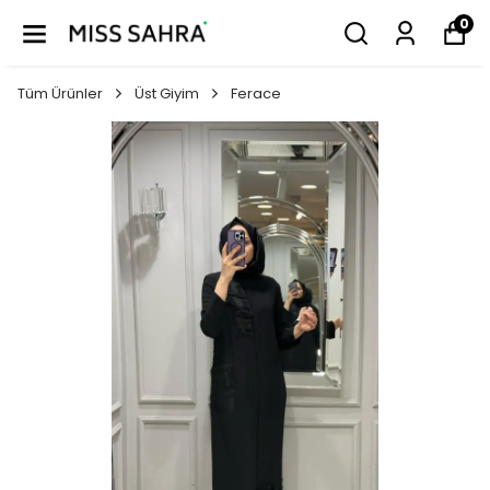
0
Tüm Ürünler
Üst Giyim
Ferace