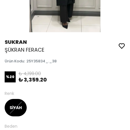
SUKRAN
ŞÜKRAN FERACE
Ürün Kodu
:
25Y35834_._38
₺ 4,199.00
%
20
₺ 3,359.20
Renk
SİYAH
Beden