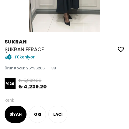
SUKRAN
ŞÜKRAN FERACE
Tükeniyor
Ürün Kodu
:
25Y36266_._38
₺ 5,299.00
%
20
₺ 4,239.20
Renk
SİYAH
GRI
LACİ