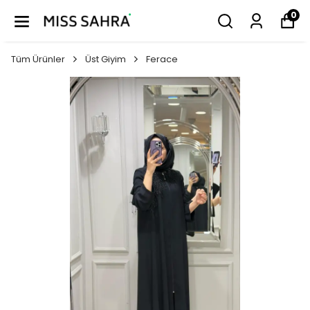
0
Tüm Ürünler
Üst Giyim
Ferace