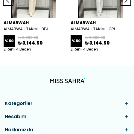
ALMARWAH
ALMARWAH
ALMARWAH TAKIM - BEJ
ALMARWAH TAKIM - GRI
₺ 6,289.00
₺ 6,289.00
%
50
%
50
₺ 3,144.50
₺ 3,144.50
2 Renk 4 Beden
2 Renk 4 Beden
Kategoriler
Hesabım
Hakkımızda