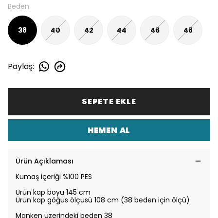
Beden
38
40
42
44
46
48
Paylaş
:
SEPETE EKLE
HEMEN AL
Ürün Açıklaması
Kumaş içeriği %100 PES
Ürün kap boyu 145 cm
Ürün kap göğüs ölçüsü 108 cm (38 beden için ölçü)
Manken üzerindeki beden 38