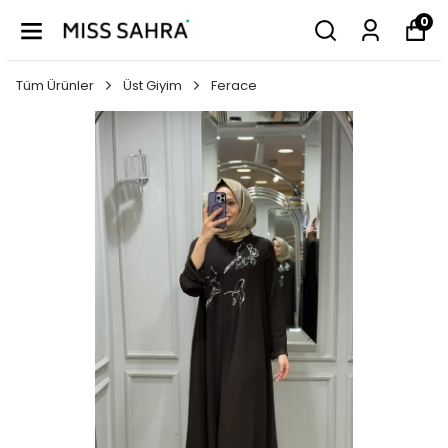
0
Tüm Ürünler
Üst Giyim
Ferace