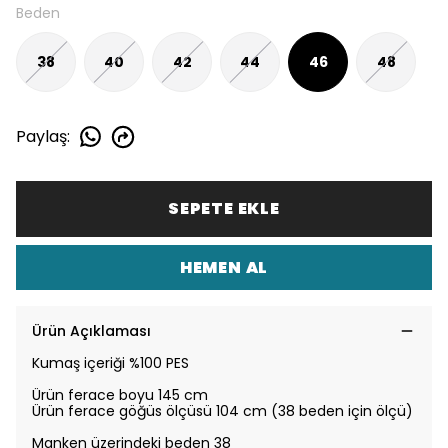
Beden
38
40
42
44
46
48
Paylaş
:
SEPETE EKLE
HEMEN AL
Ürün Açıklaması
Kumaş içeriği %100 PES
Ürün ferace boyu 145 cm
Ürün ferace göğüs ölçüsü 104 cm (38 beden için ölçü)
Manken üzerindeki beden 38