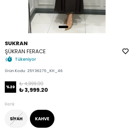
SUKRAN
ŞÜKRAN FERACE
Tükeniyor
Ürün Kodu
:
25Y36275_KH_46
₺ 4,999.00
%
20
₺ 3,999.20
Renk
SİYAH
KAHVE