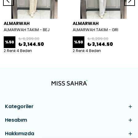
ALMARWAH
ALMARWAH
ALMARWAH TAKIM - BEJ
ALMARWAH TAKIM - GRI
₺ 6,289.00
₺ 6,289.00
%
50
%
50
₺ 3,144.50
₺ 3,144.50
2 Renk 4 Beden
2 Renk 4 Beden
Kategoriler
Hesabım
Hakkımızda