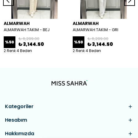
ALMARWAH
ALMARWAH
ALMARWAH TAKIM - BEJ
ALMARWAH TAKIM - GRI
₺ 6,289.00
₺ 6,289.00
%
50
%
50
₺ 3,144.50
₺ 3,144.50
2 Renk 4 Beden
2 Renk 4 Beden
Kategoriler
Hesabım
Hakkımızda