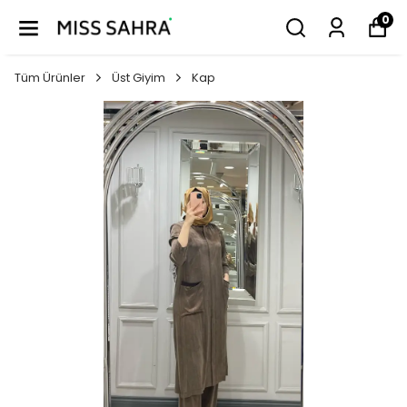
0
Tüm Ürünler
Üst Giyim
Kap