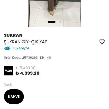
SUKRAN
ŞÜKRAN GİY-ÇIK KAP
Tükeniyor
Ürün Kodu
:
25Y36263_KH_40
₺ 5,499.00
%
20
₺ 4,399.20
Renk
KAHVE