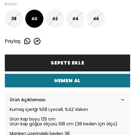
Beden
38
40
42
44
46
Paylaş
:
SEPETE EKLE
HEMEN AL
Ürün Açıklaması
Kumaş içeriği %58 Lyocell, %42 Viskon
Ürün kap boyu 125 cm
Ürün kap göğüs ölçüsü 108 cm (38 beden için ölçü)
Manken üzerindeki beden 38