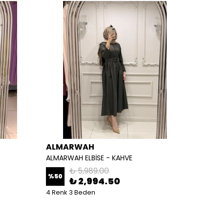
ALMARWAH
ALM
ALMARWAH ELBİSE - KAHVE
ALMARW
₺ 5,989.00
%
50
%
50
₺ 2,994.50
4 Renk 3 Beden
2 Renk