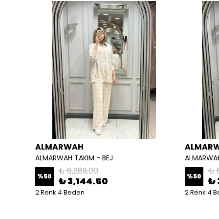
ALMARWAH
ALMAR
ALMARWAH TAKIM - BEJ
ALMARWAH
₺ 6,289.00
₺ 
%
50
%
50
₺ 3,144.50
₺ 
2 Renk 4 Beden
2 Renk 4 