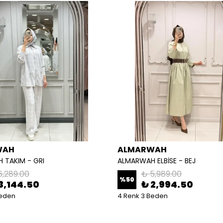
WAH
ALMARWAH
 TAKIM - GRI
ALMARWAH ELBİSE - BEJ
6,289.00
₺ 5,989.00
%
50
3,144.50
₺ 2,994.50
Beden
4 Renk 3 Beden