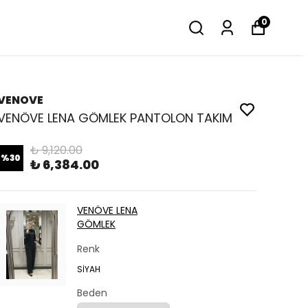
0
VENOVE
VENÖVE LENA GÖMLEK PANTOLON TAKIM
₺ 9,120.00
%
30
₺ 6,384.00
VENÖVE LENA
GÖMLEK
Renk
SİYAH
Beden