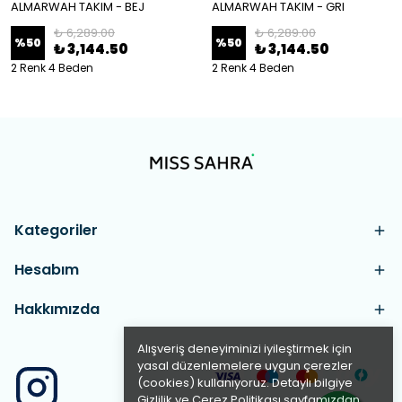
ALMARWAH TAKIM - BEJ
ALMARWAH TAKIM - GRI
₺ 6,289.00
₺ 6,289.00
%
50
%
50
₺ 3,144.50
₺ 3,144.50
2 Renk 4 Beden
2 Renk 4 Beden
Kategoriler
Hesabım
Hakkımızda
Alışveriş deneyiminizi iyileştirmek için
yasal düzenlemelere uygun çerezler
(cookies) kullanıyoruz. Detaylı bilgiye
Gizlilik ve Çerez Politikası
sayfamızdan