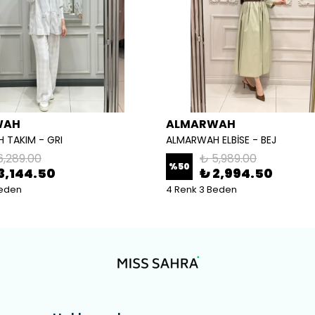
WAH
ALMARWAH
 TAKIM - GRI
ALMARWAH ELBİSE - BEJ
6,289.00
₺ 5,989.00
%
50
3,144.50
₺ 2,994.50
Beden
4 Renk 3 Beden