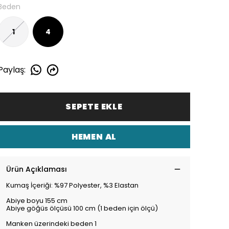
Beden
1
4
Paylaş
:
SEPETE EKLE
HEMEN AL
Ürün Açıklaması
Kumaş İçeriği: %97 Polyester, %3 Elastan
Abiye boyu 155 cm
Abiye göğüs ölçüsü 100 cm (1 beden için ölçü)
Manken üzerindeki beden 1