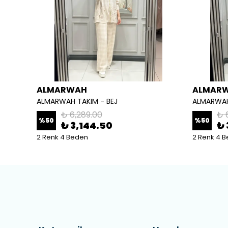
ALMARWAH
ALMAR
ALMARWAH TAKIM - BEJ
ALMARWAH
₺ 6,289.00
₺ 
%
50
%
50
₺ 3,144.50
₺ 
2 Renk 4 Beden
2 Renk 4 