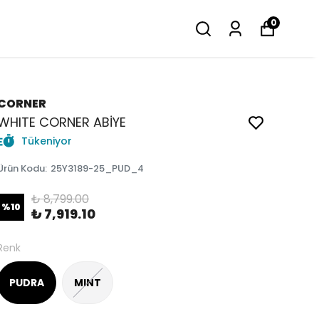
0
CORNER
WHITE CORNER ABİYE
Tükeniyor
Ürün Kodu
:
25Y3189-25_PUD_4
₺ 8,799.00
%
10
₺ 7,919.10
Renk
PUDRA
MINT