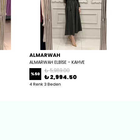
ALMARWAH
ALM
ALMARWAH ELBİSE - KAHVE
ALMARW
₺ 5,989.00
%
50
%
50
₺ 2,994.50
4 Renk 3 Beden
2 Renk