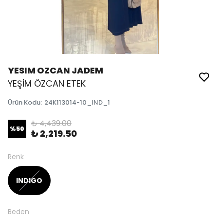
YESIM OZCAN JADEM
YEŞİM ÖZCAN ETEK
Ürün Kodu
:
24K113014-10_IND_1
₺ 4,439.00
%
50
₺ 2,219.50
Renk
INDIGO
Beden