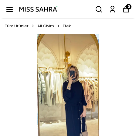
0
Tüm Ürünler
Alt Giyim
Etek